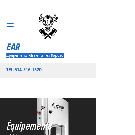
EAR
Équipements Alimentaires Raposo
TEL
514-516-1320
Équipements