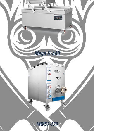
Mega D-660
MW52-120