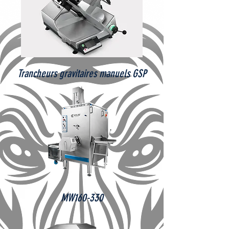
Trancheurs gravitaires manuels GSP
MW160-330